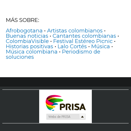
MÁS SOBRE:
Afrobogotana
•
Artistas colombianos
•
Buenas noticias
•
Cantantes colombianas
•
ColombiaVisible
•
Festival Estéreo Picnic
•
Historias positivas
•
Lalo Cortés
•
Música
•
Música colombiana
•
Periodismo de
soluciones