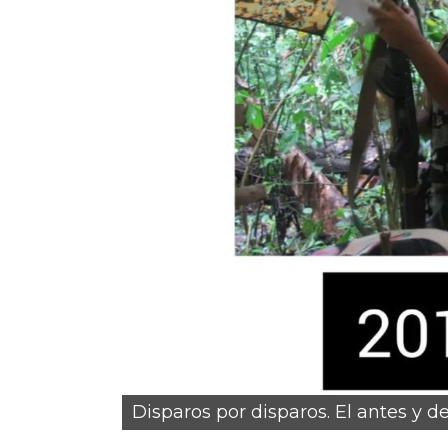
rgulloso de
gente negra.
Disparos por disparos. El antes y d