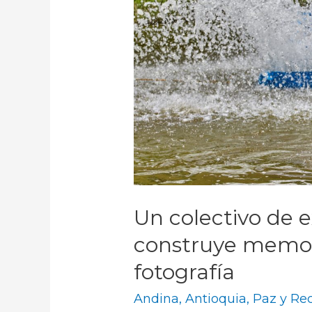
Un colectivo de 
construye memori
fotografía
Andina
,
Antioquia
,
Paz y Rec