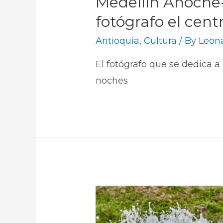
Medellín Anoche-s
fotógrafo el cent
Antioquia
,
Cultura
/ By
Leon
El fotógrafo que se dedica a 
noches