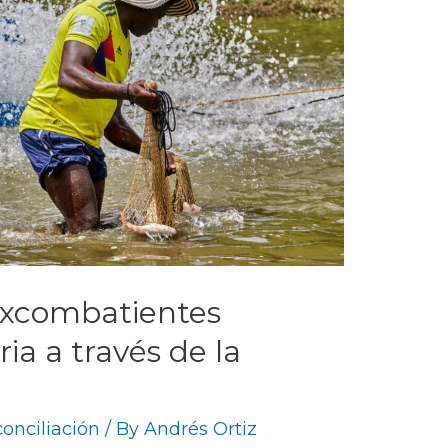
excombatientes
a a través de la
onciliación
/ By
Andrés Ortiz