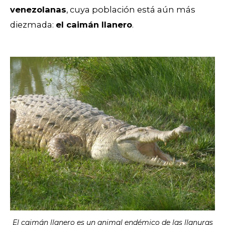
venezolanas
, cuya población está aún más
diezmada:
el caimán llanero
.
El caimán llanero es un animal endémico de las llanuras