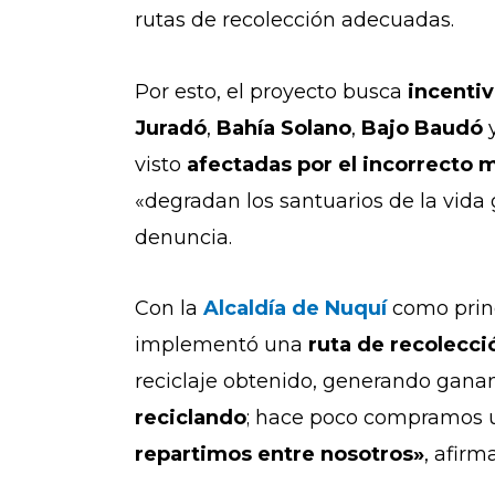
rutas de recolección adecuadas.
Por esto, el proyecto busca
i
ncentiva
Juradó
,
Bahía Solano
,
Bajo Baudó
visto
afectadas por el incorrecto m
«
degradan los santuarios de la vida 
denuncia.
Con la
Alcaldía de Nuquí
como princ
implementó una
ruta de recolecci
reciclaje obtenido, generando gana
reciclando
; hace poco compramos u
repartimos entre nosotros»
, afirm