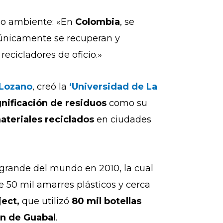
io ambiente: «En
Colombia
, se
s únicamente se recuperan y
recicladores de oficio.»
 Lozano
, creó la
‘Universidad de La
gnificación de residuos
como su
teriales reciclados
en ciudades
 grande del mundo en 2010, la cual
e 50 mil amarres plásticos y cerca
ject,
que utilizó
80 mil botellas
ón de Guabal
.