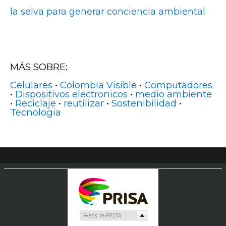
la selva para generar conciencia ambiental
MÁS SOBRE:
Celulares
•
Colombia Visible
•
Computadores
•
Dispositivos electronicos
•
medio ambiente
•
Reciclaje
•
reutilizar
•
Sostenibilidad
•
Tecnologia