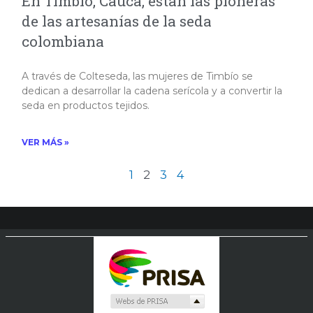
En Timbío, Cauca, están las pioneras
de las artesanías de la seda
colombiana
A través de Colteseda, las mujeres de Timbío se
dedican a desarrollar la cadena serícola y a convertir la
seda en productos tejidos.​
VER MÁS »
1
2
3
4