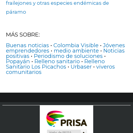
frailejones y otras especies endémicas de
páramo
MÁS SOBRE:
Buenas noticias
•
Colombia Visible
•
Jóvenes
emprendedores
•
medio ambiente
•
Noticias
positivas
•
Periodismo de soluciones
•
Popayán
•
Relleno sanitario
•
Relleno
Sanitario Los Picachos
•
Urbaser
•
viveros
comunitarios