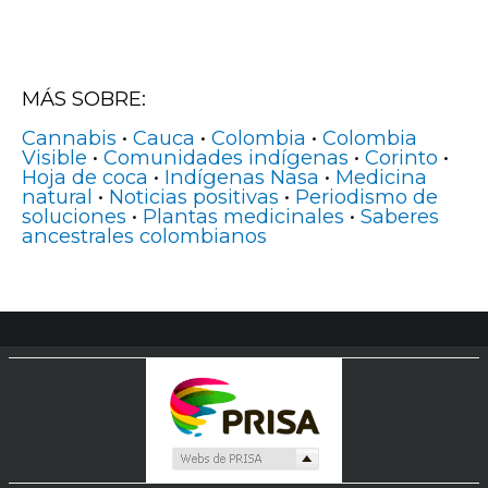
MÁS SOBRE:
Cannabis
•
Cauca
•
Colombia
•
Colombia
Visible
•
Comunidades indígenas
•
Corinto
•
Hoja de coca
•
Indígenas Nasa
•
Medicina
natural
•
Noticias positivas
•
Periodismo de
soluciones
•
Plantas medicinales
•
Saberes
ancestrales colombianos