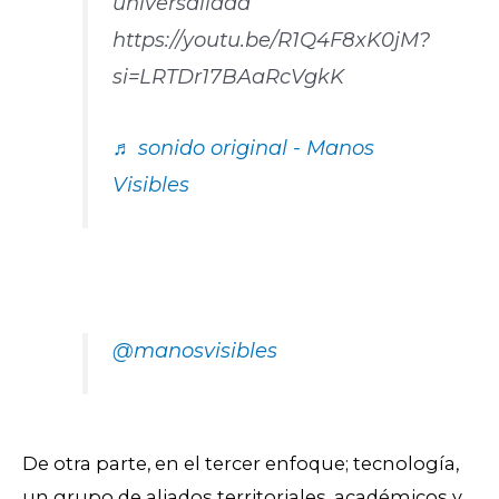
universalidad
https://youtu.be/R1Q4F8xK0jM?
si=LRTDr17BAaRcVgkK
♬ sonido original - Manos
Visibles
@manosvisibles
De otra parte, en el tercer enfoque; tecnología,
un grupo de aliados territoriales, académicos y