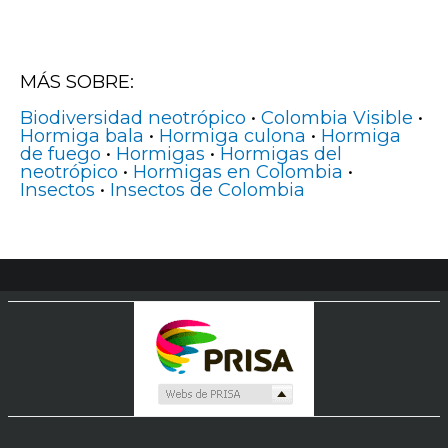
MÁS SOBRE:
Biodiversidad neotrópico
•
Colombia Visible
•
Hormiga bala
•
Hormiga culona
•
Hormiga
de fuego
•
Hormigas
•
Hormigas del
neotrópico
•
Hormigas en Colombia
•
Insectos
•
Insectos de Colombia