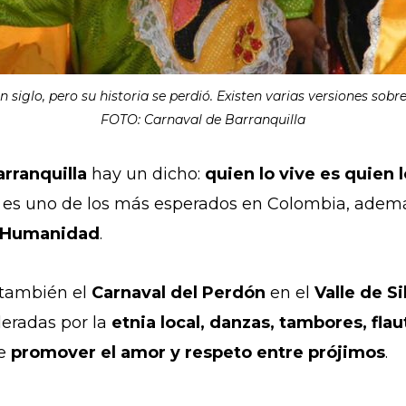
siglo, pero su historia se perdió. Existen varias versiones sob
FOTO: Carnaval de Barranquilla
rranquilla
hay un dicho:
quien lo vive es quien 
ro, es uno de los más esperados en Colombia, adem
la Humanidad
.
á también el
Carnaval del Perdón
en el
Valle de S
deradas por la
etnia local, danzas, tambores, flau
de
promover el amor y respeto entre prójimos
.