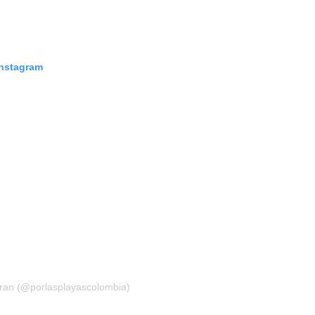
Instagram
ran (@porlasplayascolombia)