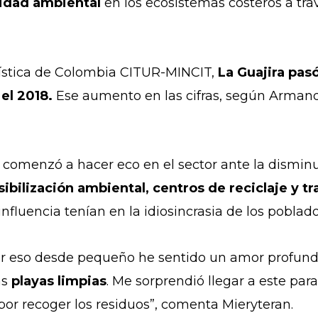
lidad ambiental
en los ecosistemas costeros a tr
rística de Colombia CITUR-MINCIT,
La Guajira pasó
 el 2018.
Ese aumento en las cifras, según Arma
 comenzó a hacer eco en el sector ante la dismin
sibilización ambiental, centros de reciclaje y t
luencia tenían en la idiosincrasia de los poblado
por eso desde pequeño he sentido un amor profun
as
playas limpias
. Me sorprendió llegar a este pa
or recoger los residuos”, comenta Mieryteran.