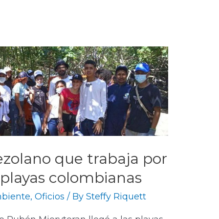
ezolano que trabaja por
s playas colombianas
biente
,
Oficios
/ By
Steffy Riquett