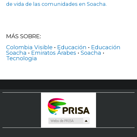
de vida de las comunidades en Soacha.
MÁS SOBRE:
Colombia Visible
•
Educación
•
Educación
Soacha
•
Emiratos Árabes
•
Soacha
•
Tecnologia