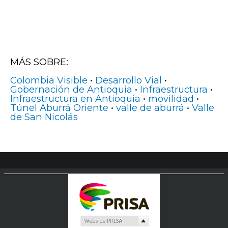
MÁS SOBRE:
Colombia Visible
•
Desarrollo Vial
•
Gobernación de Antioquia
•
Infraestructura
•
Infraestructura en Antioquia
•
movilidad
•
Túnel Aburrá Oriente
•
valle de aburrá
•
Valle
de San Nicolás