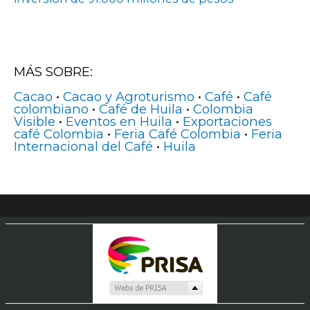
MÁS SOBRE:
Cacao
•
Cacao y Agroturismo
•
Café
•
Café
colombiano
•
Café de Huila
•
Colombia
Visible
•
Eventos en Huila
•
Exportaciones
café Colombia
•
Feria Café Colombia
•
Feria
Internacional del Café
•
Huila