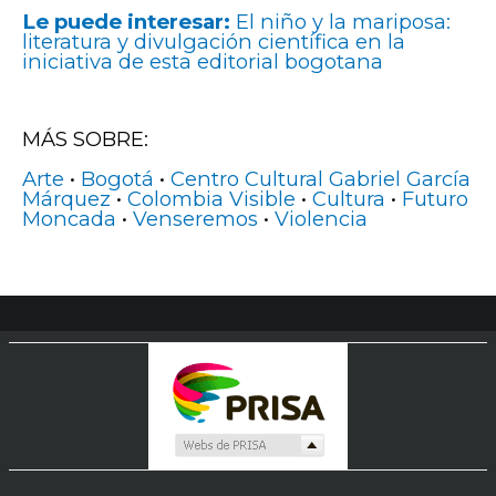
Le puede interesar:
El niño y la mariposa:
literatura y divulgación científica en la
iniciativa de esta editorial bogotana
MÁS SOBRE:
Arte
•
Bogotá
•
Centro Cultural Gabriel García
Márquez
•
Colombia Visible
•
Cultura
•
Futuro
Moncada
•
Venseremos
•
Violencia