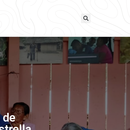
 de
strella