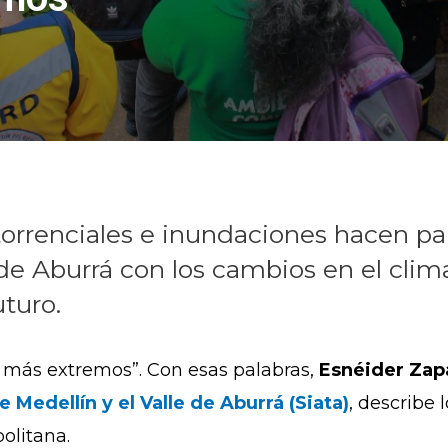
torrenciales e inundaciones hacen pa
e Aburrá con los cambios en el clim
uturo.
 más extremos”. Con esas palabras,
Esnéider Zapa
Medellín y el Valle de Aburrá (Siata)
, describe
olitana.