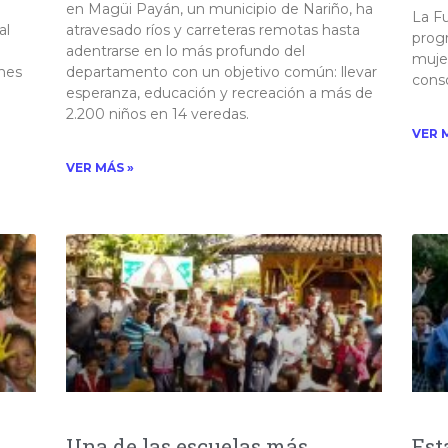
en Magüi Payán, un municipio de Nariño, ha
La F
al
atravesado ríos y carreteras remotas hasta
progr
adentrarse en lo más profundo del
muje
ones
departamento con un objetivo común: llevar
conso
esperanza, educación y recreación a más de
2.200 niños en 14 veredas. ​
VER 
VER MÁS »
Una de las escuelas más
Est