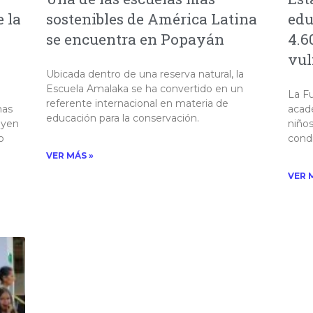
 la
sostenibles de América Latina
edu
se encuentra en Popayán
4.6
vul
Ubicada dentro de una reserva natural, la
Escuela Amalaka se ha convertido en un
La F
referente internacional en materia de
mas
acad
educación para la conservación.
uyen
niños
o
condi
VER MÁS »
VER 