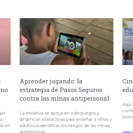
e
Aprender jugando: la
Cin
ano
estrategia de Pasos Seguros
edu
contra las minas antipersonal
Aquí 
cont
jer
La iniciativa se apoya en videojuegos y
forma
na
dinámicas interactivas para enseñar a niños y
ía en
adultos a identificar los riesgos de las minas
antipersonal. ​​
VER 