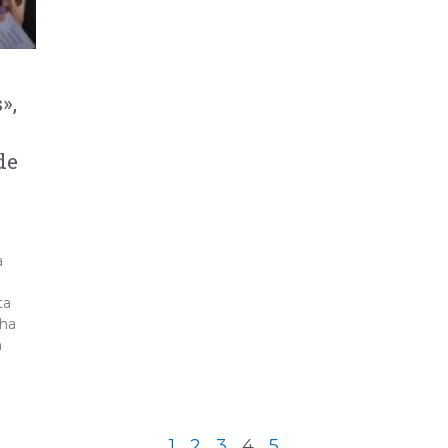
»,
de
a
ta
cha
​
1
2
3
4
5