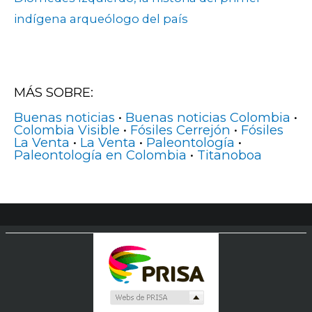
indígena arqueólogo del país
MÁS SOBRE:
Buenas noticias
•
Buenas noticias Colombia
•
Colombia Visible
•
Fósiles Cerrejón
•
Fósiles
La Venta
•
La Venta
•
Paleontología
•
Paleontología en Colombia
•
Titanoboa