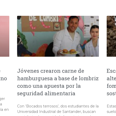
e
Jóvenes crearon carne de
Esc
ano
hamburguesa a base de lombriz
alt
como una apuesta por la
fom
seguridad alimentaria
sos
jer
na
Con ‘Bocados terrosos’, dos estudiantes de la
Estas
ía en
Universidad Industrial de Santander, buscan
suel