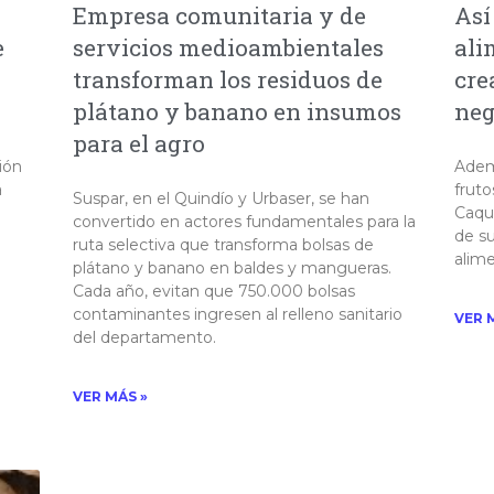
Empresa comunitaria y de
Así
e
servicios medioambientales
ali
transforman los residuos de
cre
plátano y banano en insumos
neg
para el agro
ión
Adem
a
frut
Suspar, en el Quindío y Urbaser, se han
Caque
convertido en actores fundamentales para la
de su
ruta selectiva que transforma bolsas de
alime
plátano y banano en baldes y mangueras.
Cada año, evitan que 750.000 bolsas
contaminantes ingresen al relleno sanitario
VER 
del departamento.
VER MÁS »