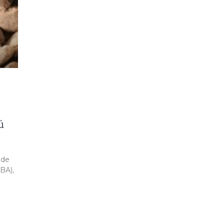
ú
 de
BA),