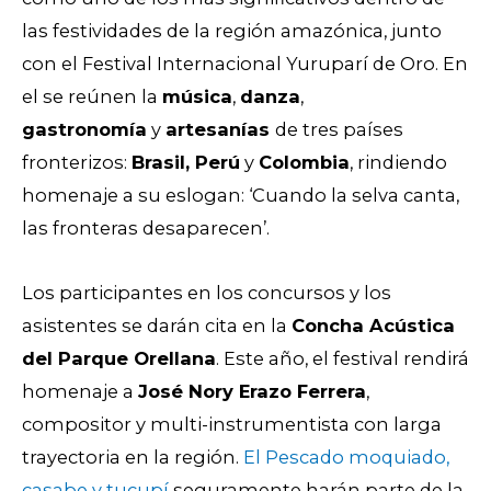
las festividades de la región amazónica, junto
con el Festival Internacional Yuruparí de Oro. En
el se reúnen la
música
,
danza
,
gastronomía
y
artesanías
de tres países
fronterizos:
Brasil, Perú
y
Colombia
, rindiendo
homenaje a su eslogan:
‘Cuando la selva canta,
las fronteras desaparecen’.
Los participantes en los concursos y los
asistentes se darán cita en
la
Concha Acústica
del Parque Orellana
. Este año, el festival rendirá
homenaje a
José Nory Erazo Ferrera
,
compositor y multi-instrumentista con larga
trayectoria en la región.
El Pescado moquiado,
casabe y tucupí
seguramente harán parte de la