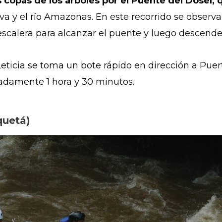
s copas de los árboles por el Puente del Dosel
lva y el río Amazonas. En este recorrido se obser
scalera para alcanzar el puente y luego descender
eticia se toma un bote rápido en dirección a Puer
adamente 1 hora y 30 minutos.
quetá)