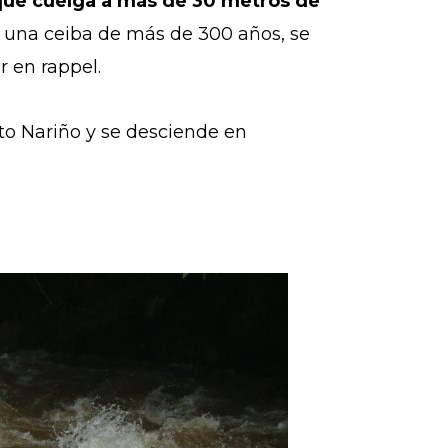
, que cuelga a más de 30 metros de
va una ceiba de más de 300 años, se
 en rappel.
to Nariño y se desciende en