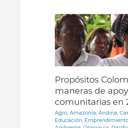
Propósitos Colomb
maneras de apoya
comunitarias en
Agro
,
Amazonía
,
Andina
,
Ca
Educación
,
Emprendimient
Ambiente
,
Orinoquía
,
Pacífi