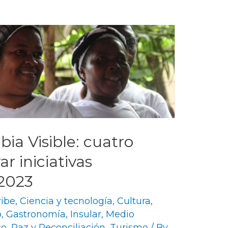
ia Visible: cuatro
r iniciativas
 2023
ribe
,
Ciencia y tecnología
,
Cultura
,
o
,
Gastronomía
,
Insular
,
Medio
co
,
Paz y Reconciliación
,
Turismo
/ By