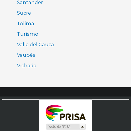
Santander
Sucre
Tolima
Turismo
Valle del Cauca
Vaupés
Vichada