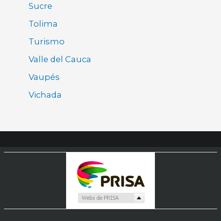
Sucre
Tolima
Turismo
Valle del Cauca
Vaupés
Vichada