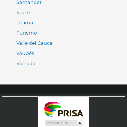
Santander
Sucre
Tolima
Turismo
Valle del Cauca
Vaupés
Vichada