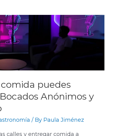
e comida puedes
: Bocados Anónimos y
o
astronomía
/ By
Paula Jiménez
s calles y entregar comida a