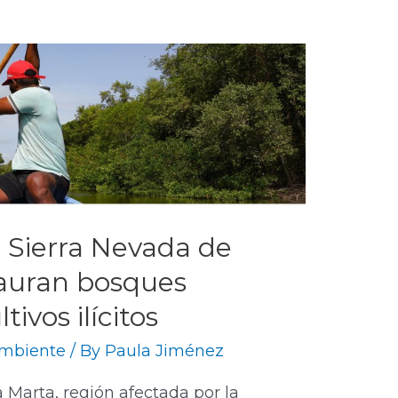
a Sierra Nevada de
tauran bosques
tivos ilícitos
mbiente
/ By
Paula Jiménez
 Marta, región afectada por la