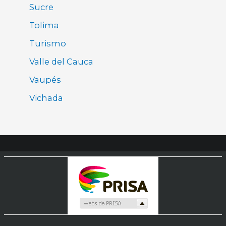
Sucre
Tolima
Turismo
Valle del Cauca
Vaupés
Vichada