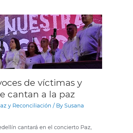
 voces de víctimas y
e cantan a la paz
az y Reconciliación
/ By
Susana
dellín cantará en el concierto Paz,