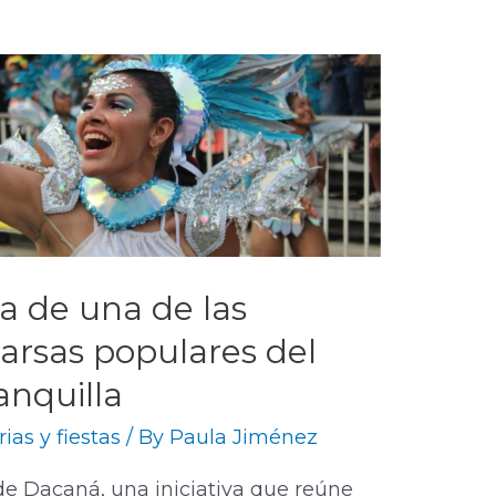
ia de una de las
arsas populares del
anquilla
rias y fiestas
/ By
Paula Jiménez
de Dacaná, una iniciativa que reúne