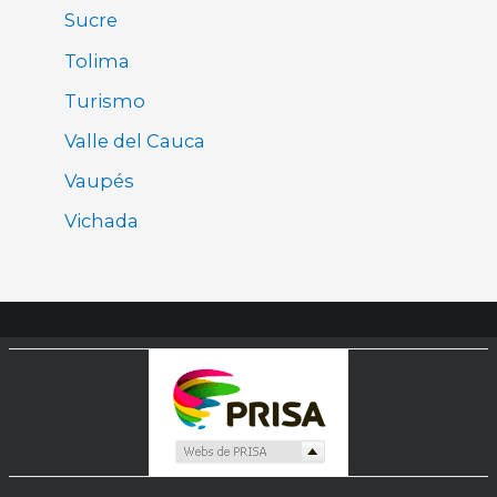
Sucre
Tolima
Turismo
Valle del Cauca
Vaupés
Vichada