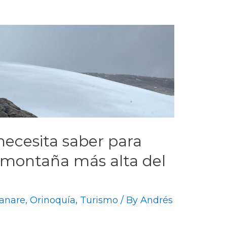
necesita saber para
a montaña más alta del
anare
,
Orinoquía
,
Turismo
/ By
Andrés