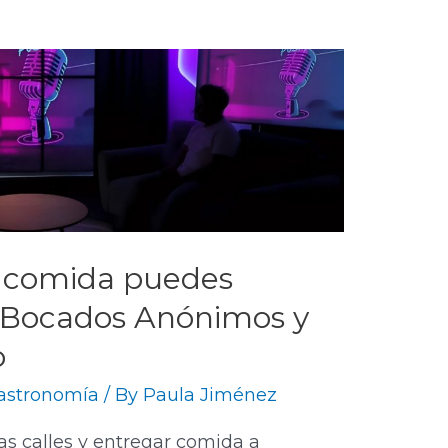
e comida puedes
: Bocados Anónimos y
o
astronomía
/ By
Paula Jiménez
s calles y entregar comida a