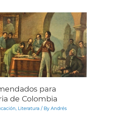
omendados para
oria de Colombia
cación
,
Literatura
/ By
Andrés