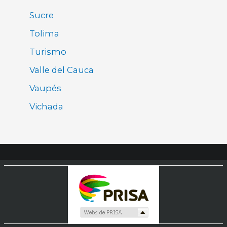
Sucre
Tolima
Turismo
Valle del Cauca
Vaupés
Vichada