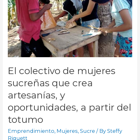
El colectivo de mujeres
sucreñas que crea
artesanías, y
oportunidades, a partir del
totumo
Emprendimiento
,
Mujeres
,
Sucre
/ By
Steffy
Riquett