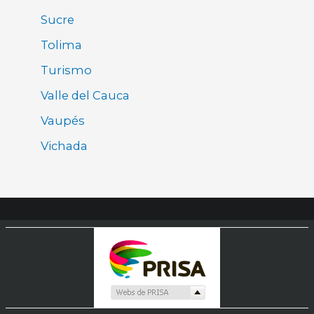
Sucre
Tolima
Turismo
Valle del Cauca
Vaupés
Vichada