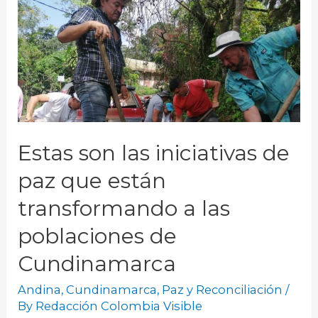
Estas son las iniciativas de
paz que están
transformando a las
poblaciones de
Cundinamarca
Andina
,
Cundinamarca
,
Paz y Reconciliación
/
By
Redacción Colombia Visible