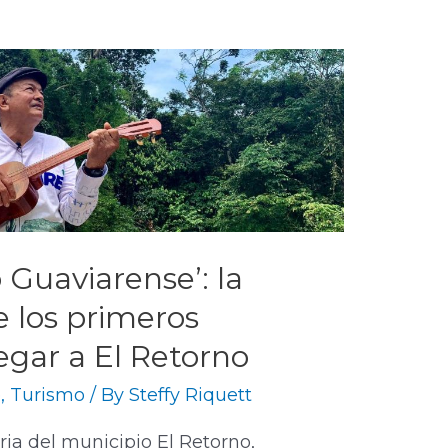
 Guaviarense’: la
e los primeros
egar a El Retorno
e
,
Turismo
/ By
Steffy Riquett
ria del municipio El Retorno,