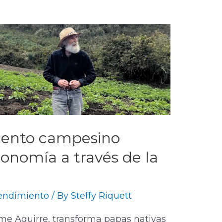
iento campesino
conomía a través de la
ndimiento
/ By
Steffy Riquett
ime Aguirre, transforma papas nativas