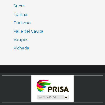
Sucre
Tolima
Turismo
Valle del Cauca
Vaupés
Vichada