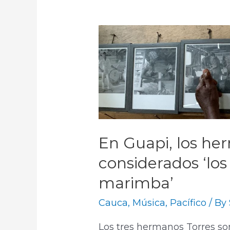
En Guapi, los he
considerados ‘lo
marimba’
Cauca
,
Música
,
Pacífico
/ By
Los tres hermanos Torres son