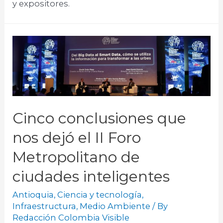
y expositores.​
Cinco conclusiones que
nos dejó el II Foro
Metropolitano de
ciudades inteligentes
Antioquia
,
Ciencia y tecnología
,
Infraestructura
,
Medio Ambiente
/ By
Redacción Colombia Visible