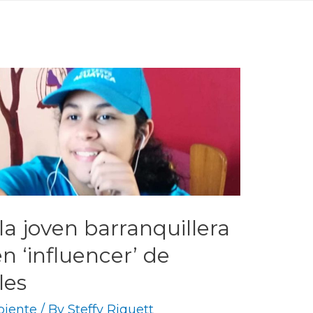
la joven barranquillera
en ‘influencer’ de
les
iente
/ By
Steffy Riquett