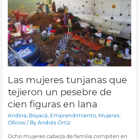
Las mujeres tunjanas que
tejieron un pesebre de
cien figuras en lana
Andina
,
Boyacá
,
Emprendimiento
,
Mujeres
,
Oficios
/ By
Andrés Ortiz
Ocho mujeres cabeza de familia compiten en