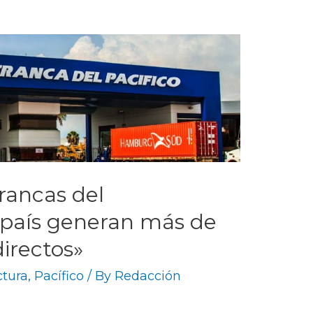
francas del
 país generan más de
irectos»
ctura
,
Pacífico
/ By
Redacción