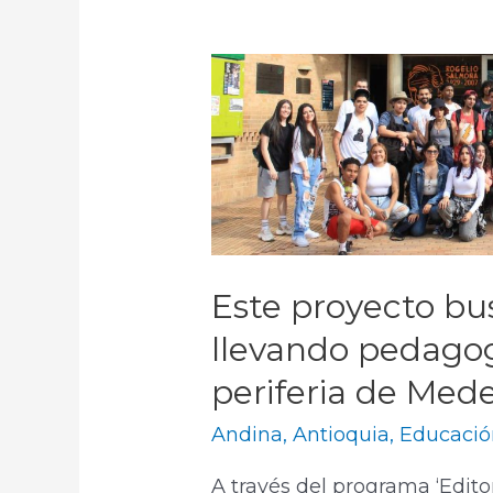
Este proyecto bus
llevando pedagogí
periferia de Mede
Andina
,
Antioquia
,
Educació
A través del programa ‘Edito